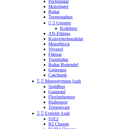
Packningar
Motorlager
Bultar
Termostathus


Grenrör
Kollektor
AN-Fittings
Konverteringsdelar
Motorblock
Vevaxel
Flänsar
Toppbultar
Bultar Bottendel
Generator
Catchtank


Motorstyrning Audi
Spjällhus
Gaspedal
Flexfuelsensor
Hallsensor
Tempgivare


Exteriör Audi
S1E2
B2 Chassie