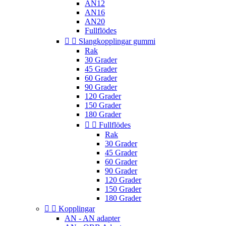
AN12
AN16
AN20
Fullflödes


Slangkopplingar gummi
Rak
30 Grader
45 Grader
60 Grader
90 Grader
120 Grader
150 Grader
180 Grader


Fullflödes
Rak
30 Grader
45 Grader
60 Grader
90 Grader
120 Grader
150 Grader
180 Grader


Kopplingar
AN - AN adapter