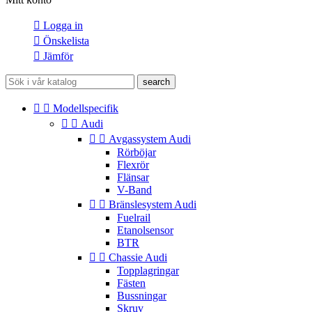

Logga in

Önskelista

Jämför
search


Modellspecifik


Audi


Avgassystem Audi
Rörböjar
Flexrör
Flänsar
V-Band


Bränslesystem Audi
Fuelrail
Etanolsensor
BTR


Chassie Audi
Topplagringar
Fästen
Bussningar
Skruv