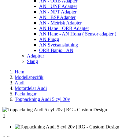
AN - ORB Adapter
AN - UNF Adapter
AN - NPT Adapter
AN - BSP Adapter
AN - Metrisk Adapter
AN Hane - ORB Adapter
AN Hane - AN Hona ( Sensor adapter )
AN Plugg
AN Svetsanslutning
ORB Banjo - AN
Adaptrar
Slang
Hem
Modellspecifik
Audi
Motordelar Audi
Packningar
Toppackning Audi 5 cyl 20v
