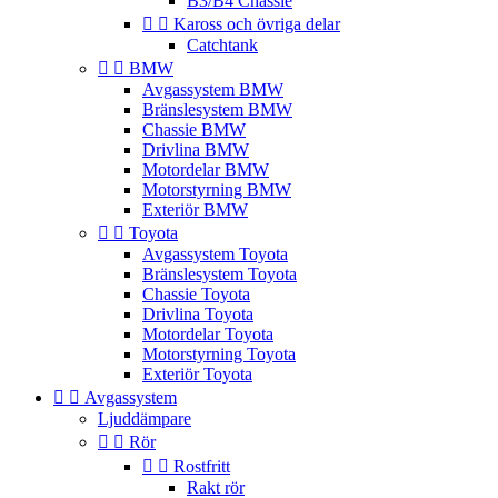
B3/B4 Chassie


Kaross och övriga delar
Catchtank


BMW
Avgassystem BMW
Bränslesystem BMW
Chassie BMW
Drivlina BMW
Motordelar BMW
Motorstyrning BMW
Exteriör BMW


Toyota
Avgassystem Toyota
Bränslesystem Toyota
Chassie Toyota
Drivlina Toyota
Motordelar Toyota
Motorstyrning Toyota
Exteriör Toyota


Avgassystem
Ljuddämpare


Rör


Rostfritt
Rakt rör