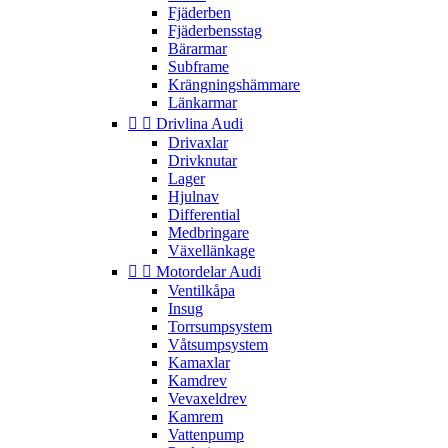
Fjäderben
Fjäderbensstag
Bärarmar
Subframe
Krängningshämmare
Länkarmar


Drivlina Audi
Drivaxlar
Drivknutar
Lager
Hjulnav
Differential
Medbringare
Växellänkage


Motordelar Audi
Ventilkåpa
Insug
Torrsumpsystem
Våtsumpsystem
Kamaxlar
Kamdrev
Vevaxeldrev
Kamrem
Vattenpump