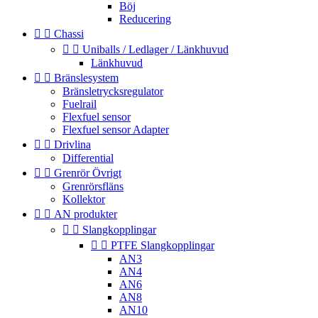
Böj
Reducering


Chassi


Uniballs / Ledlager / Länkhuvud
Länkhuvud


Bränslesystem
Bränsletrycksregulator
Fuelrail
Flexfuel sensor
Flexfuel sensor Adapter


Drivlina
Differential


Grenrör Övrigt
Grenrörsfläns
Kollektor


AN produkter


Slangkopplingar


PTFE Slangkopplingar
AN3
AN4
AN6
AN8
AN10