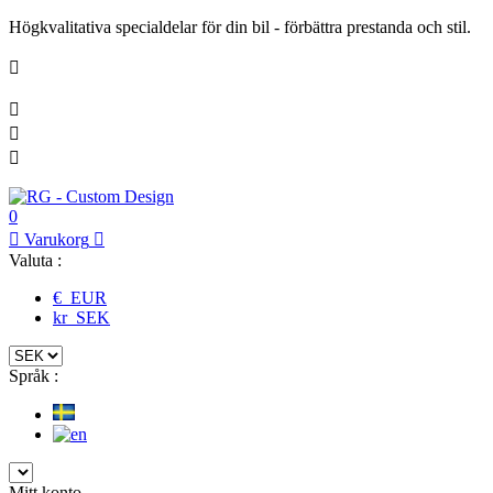
Högkvalitativa specialdelar för din bil - förbättra prestanda och stil.




0

Varukorg

Valuta :
€ EUR
kr SEK
Språk :
Mitt konto