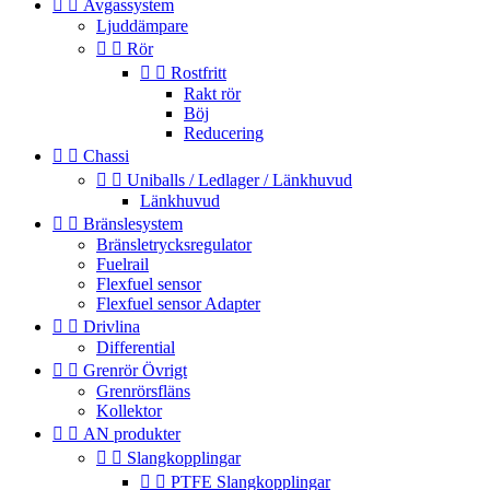


Avgassystem
Ljuddämpare


Rör


Rostfritt
Rakt rör
Böj
Reducering


Chassi


Uniballs / Ledlager / Länkhuvud
Länkhuvud


Bränslesystem
Bränsletrycksregulator
Fuelrail
Flexfuel sensor
Flexfuel sensor Adapter


Drivlina
Differential


Grenrör Övrigt
Grenrörsfläns
Kollektor


AN produkter


Slangkopplingar


PTFE Slangkopplingar