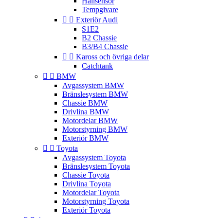
Hallsensor
Tempgivare


Exteriör Audi
S1E2
B2 Chassie
B3/B4 Chassie


Kaross och övriga delar
Catchtank


BMW
Avgassystem BMW
Bränslesystem BMW
Chassie BMW
Drivlina BMW
Motordelar BMW
Motorstyrning BMW
Exteriör BMW


Toyota
Avgassystem Toyota
Bränslesystem Toyota
Chassie Toyota
Drivlina Toyota
Motordelar Toyota
Motorstyrning Toyota
Exteriör Toyota