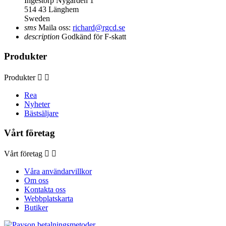
Ingestorp Nygården 1
514 43 Länghem
Sweden
sms
Maila oss:
richard@rgcd.se
description
Godkänd för F-skatt
Produkter
Produkter


Rea
Nyheter
Bästsäljare
Vårt företag
Vårt företag


Våra användarvillkor
Om oss
Kontakta oss
Webbplatskarta
Butiker