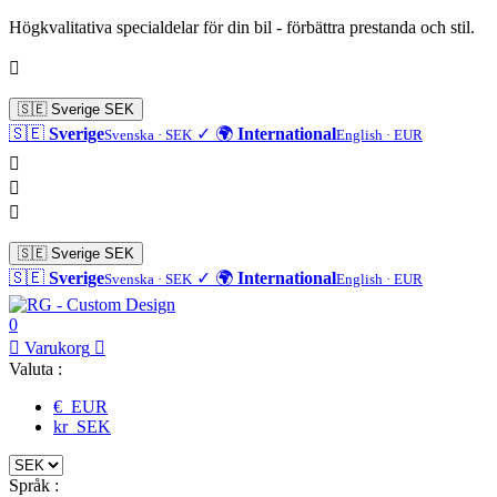
Högkvalitativa specialdelar för din bil - förbättra prestanda och stil.

🇸🇪
Sverige
SEK
🇸🇪
Sverige
✓
🌍
International
Svenska · SEK
English · EUR



🇸🇪
Sverige
SEK
🇸🇪
Sverige
✓
🌍
International
Svenska · SEK
English · EUR
0

Varukorg

Valuta :
€ EUR
kr SEK
Språk :