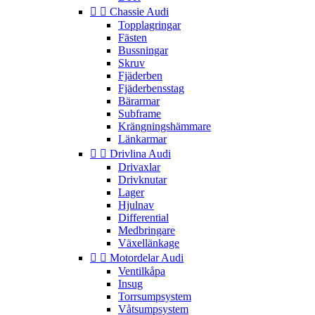


Chassie Audi
Topplagringar
Fästen
Bussningar
Skruv
Fjäderben
Fjäderbensstag
Bärarmar
Subframe
Krängningshämmare
Länkarmar


Drivlina Audi
Drivaxlar
Drivknutar
Lager
Hjulnav
Differential
Medbringare
Växellänkage


Motordelar Audi
Ventilkåpa
Insug
Torrsumpsystem
Våtsumpsystem