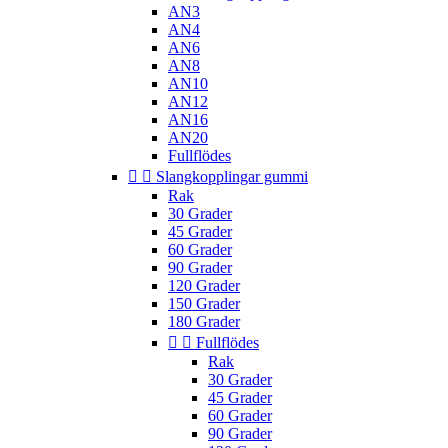
AN3
AN4
AN6
AN8
AN10
AN12
AN16
AN20
Fullflödes


Slangkopplingar gummi
Rak
30 Grader
45 Grader
60 Grader
90 Grader
120 Grader
150 Grader
180 Grader


Fullflödes
Rak
30 Grader
45 Grader
60 Grader
90 Grader