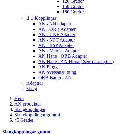
120 Grader
150 Grader
180 Grader


Kopplingar
AN - AN adapter
AN - ORB Adapter
AN - UNF Adapter
AN - NPT Adapter
AN - BSP Adapter
AN - Metrisk Adapter
AN Hane - ORB Adapter
AN Hane - AN Hona ( Sensor adapter )
AN Plugg
AN Svetsanslutning
ORB Banjo - AN
Adaptrar
Slang
Hem
AN produkter
Slangkopplingar
Slangkopplingar gummi
45 Grader
Slangkopplingar gummi