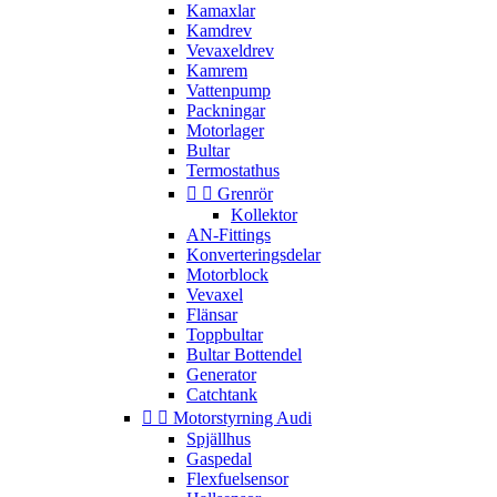
Kamaxlar
Kamdrev
Vevaxeldrev
Kamrem
Vattenpump
Packningar
Motorlager
Bultar
Termostathus


Grenrör
Kollektor
AN-Fittings
Konverteringsdelar
Motorblock
Vevaxel
Flänsar
Toppbultar
Bultar Bottendel
Generator
Catchtank


Motorstyrning Audi
Spjällhus
Gaspedal
Flexfuelsensor