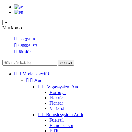
Mitt konto

Logga in

Önskelista

Jämför
search


Modellspecifik


Audi


Avgassystem Audi
Rörböjar
Flexrör
Flänsar
V-Band


Bränslesystem Audi
Fuelrail
Etanolsensor
BTR