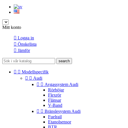
Mitt konto

Logga in

Önskelista

Jämför
search


Modellspecifik


Audi


Avgassystem Audi
Rörböjar
Flexrör
Flänsar
V-Band


Bränslesystem Audi
Fuelrail
Etanolsensor
BTR