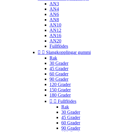
AN3
AN4
AN6
AN8
AN10
AN12
AN16
AN20
Fullflödes


Slangkopplingar gummi
Rak
30 Grader
45 Grader
60 Grader
90 Grader
120 Grader
150 Grader
180 Grader


Fullflödes
Rak
30 Grader
45 Grader
60 Grader
90 Grader