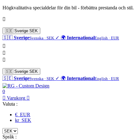
Högkvalitativa specialdelar för din bil - förbättra prestanda och stil.

🇸🇪
Sverige
SEK
🇸🇪
Sverige
✓
🌍
International
Svenska · SEK
English · EUR



🇸🇪
Sverige
SEK
🇸🇪
Sverige
✓
🌍
International
Svenska · SEK
English · EUR
0

Varukorg

Valuta :
€ EUR
kr SEK
Språk :