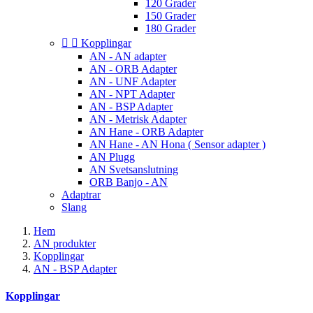
120 Grader
150 Grader
180 Grader


Kopplingar
AN - AN adapter
AN - ORB Adapter
AN - UNF Adapter
AN - NPT Adapter
AN - BSP Adapter
AN - Metrisk Adapter
AN Hane - ORB Adapter
AN Hane - AN Hona ( Sensor adapter )
AN Plugg
AN Svetsanslutning
ORB Banjo - AN
Adaptrar
Slang
Hem
AN produkter
Kopplingar
AN - BSP Adapter
Kopplingar