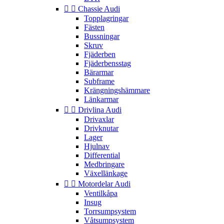


Chassie Audi
Topplagringar
Fästen
Bussningar
Skruv
Fjäderben
Fjäderbensstag
Bärarmar
Subframe
Krängningshämmare
Länkarmar


Drivlina Audi
Drivaxlar
Drivknutar
Lager
Hjulnav
Differential
Medbringare
Växellänkage


Motordelar Audi
Ventilkåpa
Insug
Torrsumpsystem
Våtsumpsystem