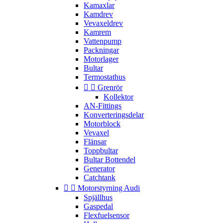
Kamaxlar
Kamdrev
Vevaxeldrev
Kamrem
Vattenpump
Packningar
Motorlager
Bultar
Termostathus


Grenrör
Kollektor
AN-Fittings
Konverteringsdelar
Motorblock
Vevaxel
Flänsar
Toppbultar
Bultar Bottendel
Generator
Catchtank


Motorstyrning Audi
Spjällhus
Gaspedal
Flexfuelsensor