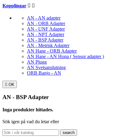
Kopplingar


AN - AN adapter
AN - ORB Adapter
AN - UNF Adapter
AN - NPT Adapter
AN - BSP Adapter
AN - Metrisk Adapter
AN Hane - ORB Adapter
AN Hane - AN Hona ( Sensor adapter )
AN Plugg
AN Svetsanslutning
ORB Banjo - AN

OK
AN - BSP Adapter
Inga produkter hittades.
Sök igen på vad du letar efter
search