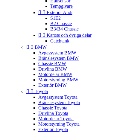
Hallsensor
Tempgivare


Exteriör Audi
S1E2
B2 Chassie
B3/B4 Chassie


Kaross och övriga delar
Catchtank


BMW
Avgassystem BMW
Bränslesystem BMW
Chassie BMW
Drivlina BMW
Motordelar BMW
Motorstyrning BMW
Exteriör BMW


Toyota
Avgassystem Toyota
Bränslesystem Toyota
Chassie Toyota
Drivlina Toyota
Motordelar Toyota
Motorstyrning Toyota
Exteriör Toyota