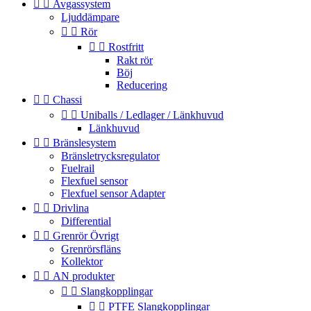


Avgassystem
Ljuddämpare


Rör


Rostfritt
Rakt rör
Böj
Reducering


Chassi


Uniballs / Ledlager / Länkhuvud
Länkhuvud


Bränslesystem
Bränsletrycksregulator
Fuelrail
Flexfuel sensor
Flexfuel sensor Adapter


Drivlina
Differential


Grenrör Övrigt
Grenrörsfläns
Kollektor


AN produkter


Slangkopplingar


PTFE Slangkopplingar